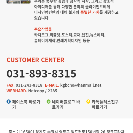
우리는 풍부한 경험과 감각적 시각, 그리고 창조적
아이디어를 통해 다양한 분야의 클라이언트에게
디자인펌킨만의 대체 불가의
특별한 가치
를 제공하고
있습니다.
주요작업물
카다로그,리플렛,포스터,교재,웹진,뉴스레터,
홈페이지제작,인쇄기획디자인 등등
CUSTOMER CENTER
031-893-8315
FAX.
031-243-8318
E-MAIL.
kgbcho@hanmail.net
WEBHARD.
Netcopy / 2285
페이스북 바로가
네이버블로그 바
카톡플러스친구
기
로가기
바로가기
주소 : [16500] 경기도 수원시 영통구 월드컵로150번길 26 링크프라자