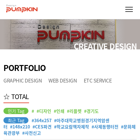
CREATIVE DESIGN
PORTFOLIO
GRAPHIC DESIGN
WEB DESIGN
ETC SERVICE
☆ TOTAL
인기 Tag
#
#
디자인
#
인쇄
#
리플렛
#
경기도
최근 Tag
#
364x257
#
아주대학교병원경기지역암센
터
#
148x210
#
CES파견
#
학교요람책자제작
#
사제동행터전
#
문화체
육관광부
#
사전신고