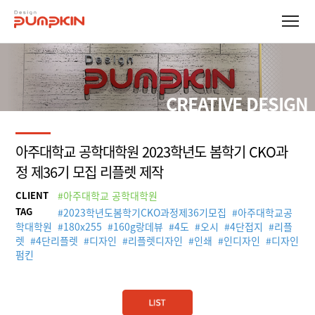
CREATIVE DESIGN
아주대학교 공학대학원 2023학년도 봄학기 CKO과
정 제36기 모집 리플렛 제작
CLIENT
#아주대학교 공학대학원
TAG
#
2023학년도봄학기CKO과정제36기모집
#
아주대학교공
학대학원
#
180x255
#
160g랑데뷰
#
4도
#
오시
#
4단접지
#
리플
렛
#
4단리플렛
#
디자인
#
리플렛디자인
#
인쇄
#
인디자인
#
디자인
펌킨