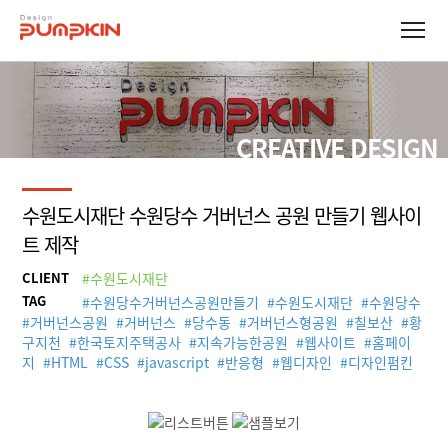
CREATIVE DESIGN
수원도시재단 수원당수 거버넌스 공원 만들기 웹사이
트 제작
CLIENT
#수원도시재단
TAG
#
수원당수거버넌스공원만들기
#
수원도시재단
#
수원당수
#
거버넌스공원
#
거버넌스
#
당수동
#
거버넌스형공원
#
칠보산
#
황
구지천
#
한국토지주택공사
#
지속가능한공원
#
웹사이트
#
홈페이
지
#
HTML
#
CSS
#
javascript
#
반응형
#
웹디자인
#
디자인펌킨