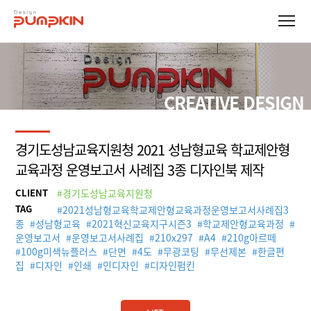
CREATIVE DESIGN
경기도성남교육지원청 2021 성남형교육 학교제안형
교육과정 운영보고서 사례집 3종 디자인북 제작
CLIENT
#경기도성남교육지원청
TAG
#
2021성남형교육학교제안형교육과정운영보고서사례집3
종
#
성남형교육
#
2021혁신교육지구시즌3
#
학교제안형교육과정
#
운영보고서
#
운영보고서사례집
#
210x297
#
A4
#
210g아르떼
#
100g미색뉴플러스
#
단면
#
4도
#
무광코팅
#
무선제본
#
한글편
집
#
디자인
#
인쇄
#
인디자인
#
디자인펌킨