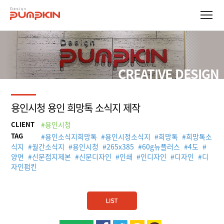
CREATIVE DESIGN
용인시청 용인 희망톡 소식지 제작
CLIENT
#용인시청
TAG
#
용인소식지희망톡
#
용인시정소식지
#
희망톡
#
희망톡소
식지
#
월간소식지
#
용인시청
#
265x385
#
60g뉴플러스
#
4도
#
양면
#
신문접지제본
#
신문디자인
#
인쇄
#
인디자인
#
디자인
#
디
자인펌킨