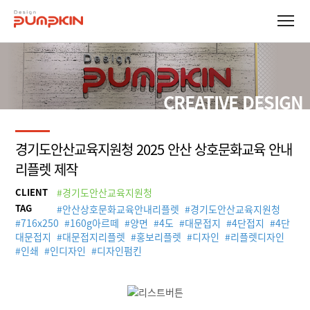
CREATIVE DESIGN
경기도안산교육지원청 2025 안산 상호문화교육 안내
리플렛 제작
CLIENT
#경기도안산교육지원청
TAG
#
안산상호문화교육안내리플렛
#
경기도안산교육지원청
#
716x250
#
160g아르떼
#
양면
#
4도
#
대문접지
#
4단접지
#
4단
대문접지
#
대문접지리플렛
#
홍보리플렛
#
디자인
#
리플렛디자인
#
인쇄
#
인디자인
#
디자인펌킨