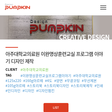
CREATIVE DESIGN
아주대학교의료원 이완명상훈련교실 프로그램 이야
기 디자인 제작
CLIENT
#아주대학교의료원
TAG
#
이완명상훈련교실프로그램이야기
#
아주대학교의료원
#
125x220
#
160g아르떼
#
4도
#
양면
#
무광코팅
#
무선제본
#
105g아르떼
#
스토리북
#
스토리북디자인
#
스토리북제작
#
인쇄
#
인디자인
#
디자인
#
디자인펌킨