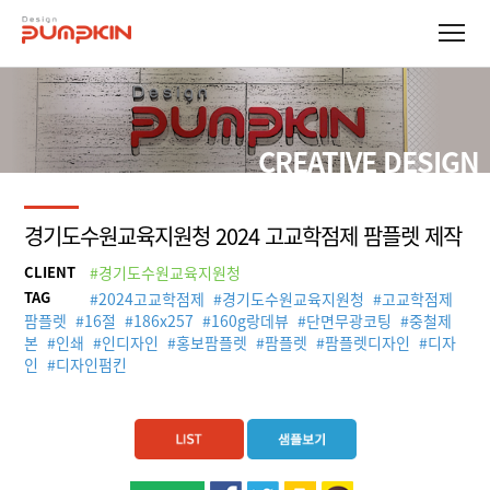
CREATIVE DESIGN
경기도수원교육지원청 2024 고교학점제 팜플렛 제작
CLIENT
#경기도수원교육지원청
TAG
#
2024고교학점제
#
경기도수원교육지원청
#
고교학점제
팜플렛
#
16절
#
186x257
#
160g랑데뷰
#
단면무광코팅
#
중철제
본
#
인쇄
#
인디자인
#
홍보팜플렛
#
팜플렛
#
팜플렛디자인
#
디자
인
#
디자인펌킨