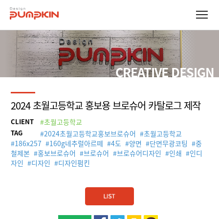
CREATIVE DESIGN
2024 초월고등학교 홍보용 브로슈어 카탈로그 제작
CLIENT
#초월고등학교
TAG
#
2024초월고등학교홍보브로슈어
#
초월고등학교
#
186x257
#
160g네추럴아르떼
#
4도
#
양면
#
단면무광코팅
#
중
철제본
#
홍보브로슈어
#
브로슈어
#
브로슈어디자인
#
인쇄
#
인디
자인
#
디자인
#
디자인펌킨