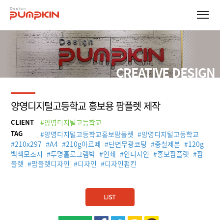
CREATIVE DESIGN
양영디지털고등학교 홍보용 팜플렛 제작
CLIENT
#양영디지털고등학교
TAG
#
양영디지털고등학교홍보팜플렛
#
양영디지털고등학교
#
210x297
#
A4
#
210g아르떼
#
단면무광코팅
#
중철제본
#
120g
백색모조지
#
투명홀로그램박
#
인쇄
#
인디자인
#
홍보팜플렛
#
팜
플렛
#
팜플렛디자인
#
디자인
#
디자인펌킨