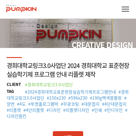
CREATIVE DESIGN
경희대학교링크3.0사업단 2024 경희대학교 표준현장
실습학기제 프로그램 안내 리플렛 제작
CLIENT
#경희대학교링크3.0사업단
TAG
#
2024경희대학교표준현장실습학기제프로그램안내
#
경희
대학교링크3.0사업단
#
150x230
#
596x230
#
190g백색몽블랑
#
양면
#
4도
#
투명홀로그램박
#
무광코팅
#
대문접지
#
4단대문접지
#
리플렛
#
4단리플렛
#
디자인
#
리플렛디자인
#
인쇄
#
인디자인
#
디자인펌킨