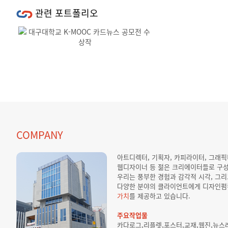
관련 포트폴리오
Previous
Next
COMPANY
아트디렉터, 기획자, 카피라이터, 그래
웹디자이너 등 젊은 크리에이터들로 구
우리는 풍부한 경험과 감각적 시각, 그
다양한 분야의 클라이언트에게 디자인펌
가치
를 제공하고 있습니다.
주요작업물
카다로그,리플렛,포스터,교재,웹진,뉴스