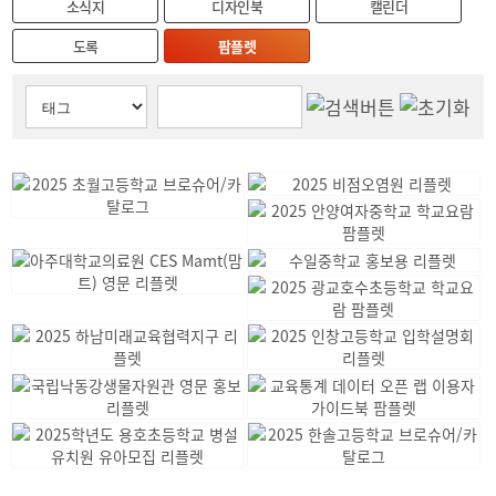
소식지
디자인북
캘린더
도록
팜플렛