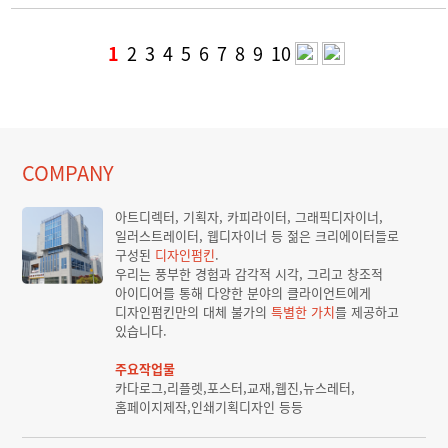
1
2
3
4
5
6
7
8
9
10
COMPANY
아트디렉터, 기획자, 카피라이터, 그래픽디자이너,
일러스트레이터, 웹디자이너 등 젊은 크리에이터들로
구성된
디자인펌킨
.
우리는 풍부한 경험과 감각적 시각, 그리고 창조적
아이디어를 통해 다양한 분야의 클라이언트에게
디자인펌킨만의 대체 불가의
특별한 가치
를 제공하고
있습니다.
주요작업물
카다로그,리플렛,포스터,교재,웹진,뉴스레터,
홈페이지제작,인쇄기획디자인 등등